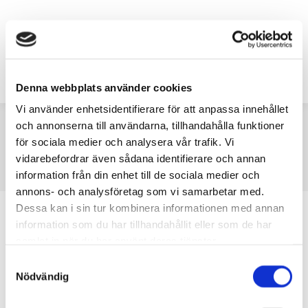
Beställ
Denna webbplats använder cookies
Vi använder enhetsidentifierare för att anpassa innehållet
och annonserna till användarna, tillhandahålla funktioner
Författararkiv:
admin
för sociala medier och analysera vår trafik. Vi
Du är här:
vidarebefordrar även sådana identifierare och annan
Startsida
Artikelförfattare admin
information från din enhet till de sociala medier och
annons- och analysföretag som vi samarbetar med.
Dessa kan i sin tur kombinera informationen med annan
Hello world!
information som du har tillhandahållit eller som de har
samlat in när du har använt deras tjänster.
Okategoriserad
Av
admin
maj 3, 2021
1 Kommentar
Samtyckesval
Welcome to WordPress. This is your first post.
Nödvändig
Edit or delete it, then start writing!