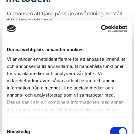
Ta chansen att tjäna på varje användning. Beställ
ditt Liqway kit idag.
Kostaden är 695 kronor per månad och Liqway kit,
utan bindningstid. En fast engångskostnad per
användning tillkommer.
Denna webbplats använder cookies
Beställ ditt Liqway kit
Vi använder enhetsidentifierare för att anpassa innehållet
och annonserna till användarna, tillhandahålla funktioner
Liqway Hi-Temp kit innehåller en smart adapter
för sociala medier och analysera vår trafik. Vi
och nio Liqway Hi-Temp sugmunstycken DN25,
vidarebefordrar även sådana identifierare och annan
DN32, DN40, DN50, DN65, DN80, DN100, DN125
information från din enhet till de sociala medier och
och DN150.
annons- och analysföretag som vi samarbetar med.
Liqway Flex kit innehåller en smart adapter och
Dessa kan i sin tur kombinera informationen med annan
fyra Liqway Flex sugmunstycken DN200, DN250,
information som du har tillhandahållit eller som de har
DN300 och DN400.
samlat in när du har använt deras tjänster.
Liqway Flex i större dimensioner (DN500, DN600,
Samtyckesval
Nödvändig
DN700) beställs separat.