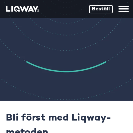
Beställ
Bli först med Liqway-
metoden.